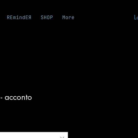
L
REmindEЯ
SHOP
More
 acconto