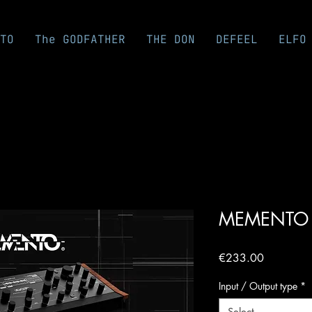
TO
The GODFATHER
THE DON
DEFEEL
ELFO
MEMENTO -
Price
€233.00
Input / Output type
*
Select